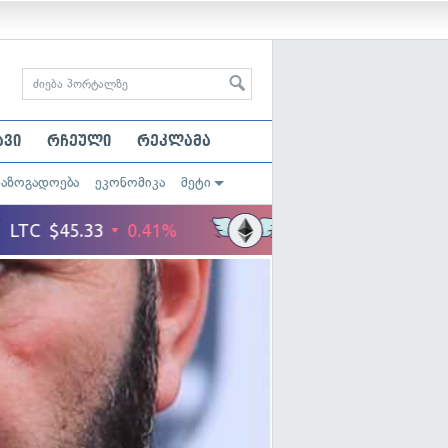
ავი
რჩეული
რეკლამა
საზოგადოება
ეკონომიკა
მეტი