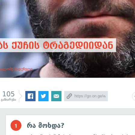
ას ქუჩის ტრაგედიიდან
სალომე ჩადუნელი
105
გაზიარება
რა მოხდა?