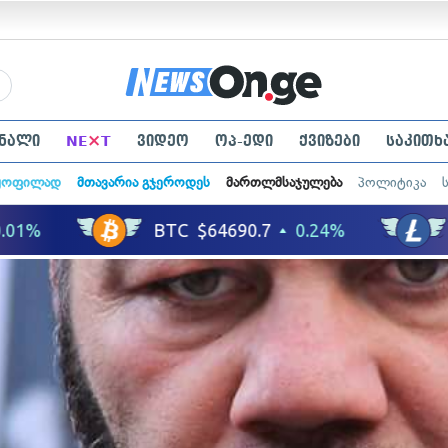
×
ნალი
NE
T
ვიდეო
ოპ-ედი
ქვიზები
საკითხ
ყოფილად
მთავარია გჯეროდეს
მართლმსაჯულება
პოლიტიკა