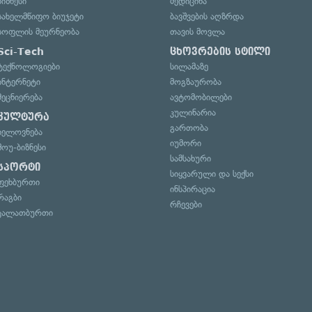
ბიზნესი
მედიცინა
სახელმწიფო ბიუჯეტი
ბავშვების აღზრდა
სოფლის მეურნეობა
თავის მოვლა
Sci-Tech
ცხოვრების სტილი
ტექნოლოგიები
სილამაზე
ინტერნეტი
მოგზაურობა
მეცნიერება
ავტომობილები
კულინარია
კულტურა
გართობა
ხელოვნება
იუმორი
შოუ-ბიზნესი
სამსახური
სპორტი
სიყვარული და სექსი
ფეხბურთი
ინსპირაცია
რაგბი
რჩევები
კალათბურთი