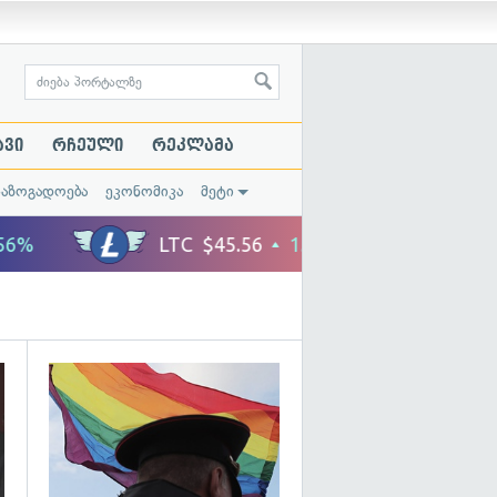
ავი
რჩეული
რეკლამა
საზოგადოება
ეკონომიკა
მეტი
გადახედვა
გადახედვა