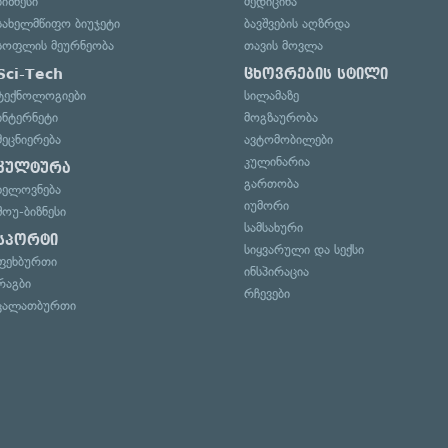
ბიზნესი
მედიცინა
სახელმწიფო ბიუჯეტი
ბავშვების აღზრდა
სოფლის მეურნეობა
თავის მოვლა
Sci-Tech
ცხოვრების სტილი
ტექნოლოგიები
სილამაზე
ინტერნეტი
მოგზაურობა
მეცნიერება
ავტომობილები
კულინარია
კულტურა
გართობა
ხელოვნება
იუმორი
შოუ-ბიზნესი
სამსახური
სპორტი
სიყვარული და სექსი
ფეხბურთი
ინსპირაცია
რაგბი
რჩევები
კალათბურთი