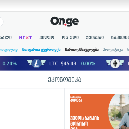
×
ნალი
NE
T
ვიდეო
ოპ-ედი
ქვიზები
საკითხ
ყოფილად
მთავარია გჯეროდეს
მართლმსაჯულება
პოლიტიკა
ეკონომიკა