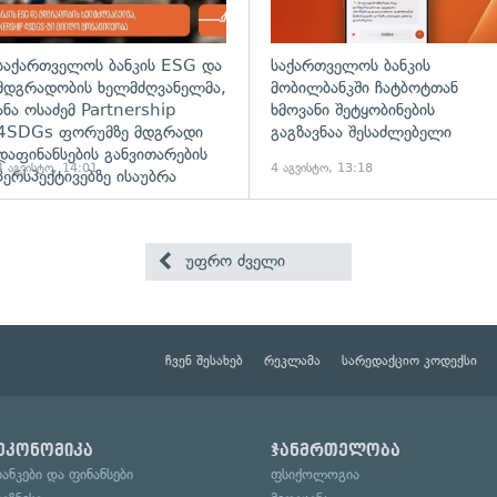
საქართველოს ბანკის ESG და
საქართველოს ბანკის
მდგრადობის ხელმძღვანელმა,
მობილბანკში ჩატბოტთან
ანა ოსაძემ Partnership
ხმოვანი შეტყობინების
4SDGs ფორუმზე მდგრადი
გაგზავნაა შესაძლებელი
დაფინანსების განვითარების
4 აგვისტო, 14:01
4 აგვისტო, 13:18
პერსპექტივებზე ისაუბრა
უფრო ძველი
ჩვენ შესახებ
რეკლამა
სარედაქციო კოდექსი
ეკონომიკა
ჯანმრთელობა
ბანკები და ფინანსები
ფსიქოლოგია