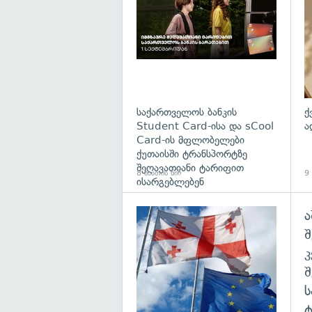
საქართველოს ბანკის
ქ
Student Card-ისა და sCool
ა
Card-ის მფლობელები
ქუთაისში ტრანსპორტზე
შეღავათიანი ტარიფით
8 საათის წინ
9 
ისარგებლებენ
ა
გა
შ