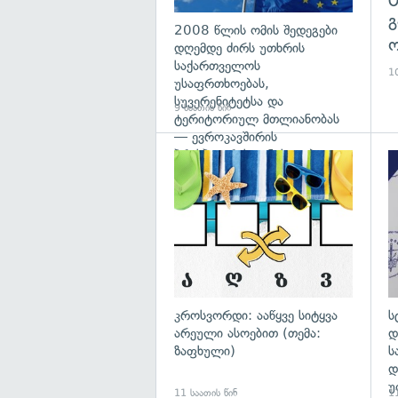
გ
2008 წლის ომის შედეგები
ო
დღემდე ძირს უთხრის
საქართველოს
10
უსაფრთხოებას,
სუვერენიტეტსა და
9 საათის წინ
ტერიტორიულ მთლიანობას
— ევროკავშირის
პრესპიკერის განცხადება
გა
კროსვორდი: ააწყვე სიტყვა
ს
არეული ასოებით (თემა:
დ
ზაფხული)
ს
დ
უ
11 საათის წინ
11