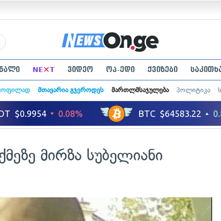
×
ნალი
NE
T
ვიდეო
ოპ-ედი
ქვიზები
საკითხ
ყოფილად
მთავარია გჯეროდეს
მართლმსაჯულება
პოლიტიკა
ქმეზე მირზა სუბელიანი