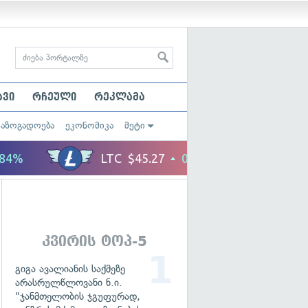
ავი
რჩეული
რეკლამა
საზოგადოება
ეკონომიკა
მეტი
კვირის ტოპ-5
გიგა ავალიანის საქმეზე
არასრულწლოვანი ნ.ი.
"ჯანმთელობის ჯგუფურად,