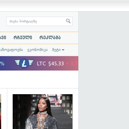
ავი
რჩეული
რეკლამა
საზოგადოება
ეკონომიკა
მეტი
გადახედვა