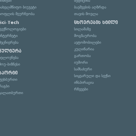
ბიზნესი
მედიცინა
სახელმწიფო ბიუჯეტი
ბავშვების აღზრდა
სოფლის მეურნეობა
თავის მოვლა
Sci-Tech
ცხოვრების სტილი
ტექნოლოგიები
სილამაზე
ინტერნეტი
მოგზაურობა
მეცნიერება
ავტომობილები
კულინარია
კულტურა
გართობა
ხელოვნება
იუმორი
შოუ-ბიზნესი
სამსახური
სპორტი
სიყვარული და სექსი
ფეხბურთი
ინსპირაცია
რაგბი
რჩევები
კალათბურთი