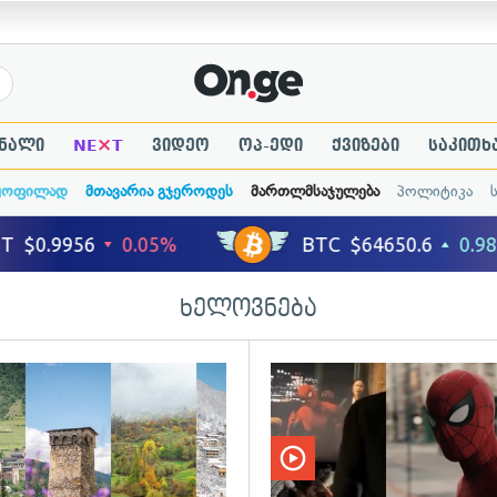
×
ნალი
NE
T
ვიდეო
ოპ-ედი
ქვიზები
საკითხ
ყოფილად
მთავარია გჯეროდეს
მართლმსაჯულება
პოლიტიკა
ხელოვნება
ადახედვა
გადახედვა