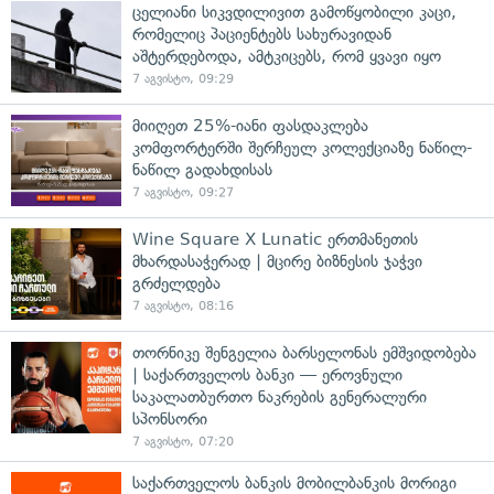
ცელიანი სიკვდილივით გამოწყობილი კაცი,
რომელიც პაციენტებს სახურავიდან
აშტერდებოდა, ამტკიცებს, რომ ყვავი იყო
7 აგვისტო, 09:29
მიიღეთ 25%-იანი ფასდაკლება
კომფორტერში შერჩეულ კოლექციაზე ნაწილ-
ნაწილ გადახდისას
7 აგვისტო, 09:27
Wine Square X Lunatic ერთმანეთის
მხარდასაჭერად | მცირე ბიზნესის ჯაჭვი
გრძელდება
7 აგვისტო, 08:16
თორნიკე შენგელია ბარსელონას ემშვიდობება
| საქართველოს ბანკი — ეროვნული
საკალათბურთო ნაკრების გენერალური
სპონსორი
7 აგვისტო, 07:20
საქართველოს ბანკის მობილბანკის მორიგი