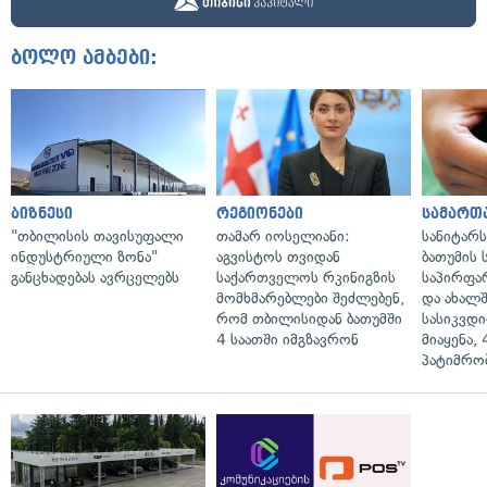
ბოლო ამბები:
ბიზნესი
რეგიონები
სამართ
"თბილისის თავისუფალი
თამარ იოსელიანი:
სანიტარ
ინდუსტრიული ზონა"
აგვისტოს თვიდან
ბათუმის
განცხადებას ავრცელებს
საქართველოს რკინიგზის
საპირფა
მომხმარებლები შეძლებენ,
და ახალ
რომ თბილისიდან ბათუმში
სასიკვდი
4 საათში იმგზავრონ
მიაყენა,
პატიმრობ