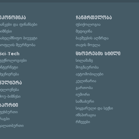
ეკონომიკა
ჯანმრთელობა
ბანკები და ფინანსები
ფსიქოლოგია
ბიზნესი
მედიცინა
სახელმწიფო ბიუჯეტი
ბავშვების აღზრდა
სოფლის მეურნეობა
თავის მოვლა
Sci-Tech
ცხოვრების სტილი
ტექნოლოგიები
სილამაზე
ინტერნეტი
მოგზაურობა
მეცნიერება
ავტომობილები
კულინარია
კულტურა
გართობა
ხელოვნება
იუმორი
შოუ-ბიზნესი
სამსახური
სპორტი
სიყვარული და სექსი
ფეხბურთი
ინსპირაცია
რაგბი
რჩევები
კალათბურთი