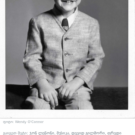
ფოტო: Wendy O'Connor
გაიგეთ მეტი:
ჯონ ლენონი
,
მუსიკა
,
დევიდ გილმორი
,
ფრედი