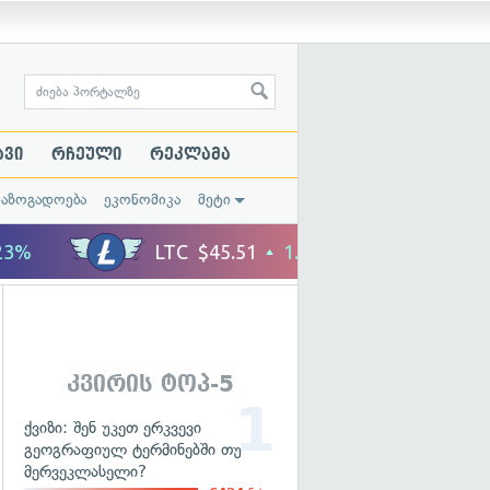
ავი
რჩეული
რეკლამა
საზოგადოება
ეკონომიკა
მეტი
კვირის ტოპ-5
ქვიზი: შენ უკეთ ერკვევი
გეოგრაფიულ ტერმინებში თუ
მერვეკლასელი?