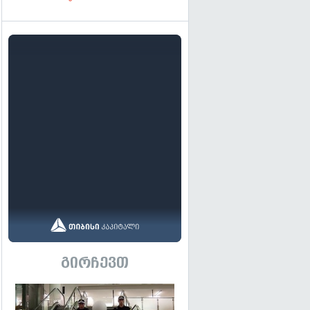
გირჩევთ
გადახედვა