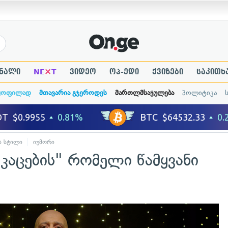
×
ნალი
NE
T
ვიდეო
ოპ-ედი
ქვიზები
საკითხ
ყოფილად
მთავარია გჯეროდეს
მართლმსაჯულება
პოლიტიკა
ს სტილი
იუმორი
"კაცების" რომელი წამყვანი