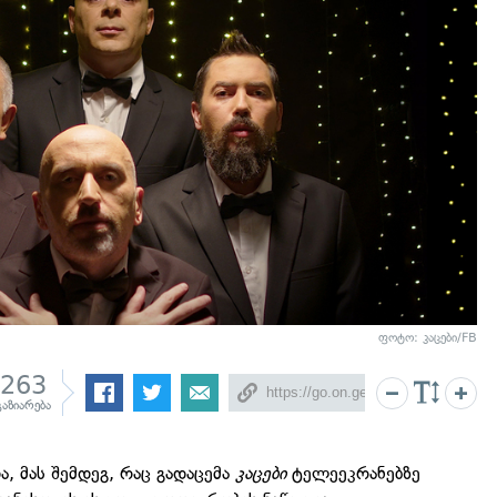
ფოტო: კაცები/FB
263
გაზიარება
ა, მას შემდეგ, რაც გადაცემა
კაცები
ტელეეკრანებზე