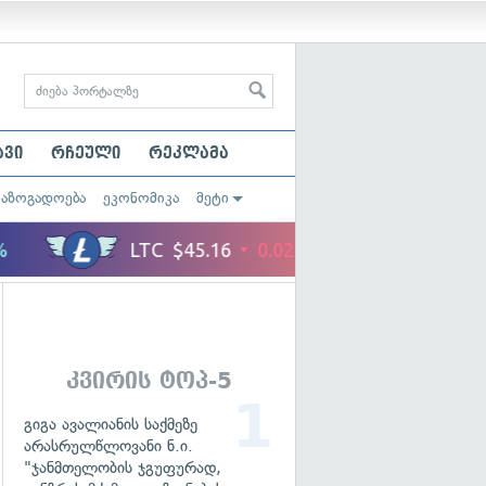
ავი
რჩეული
რეკლამა
საზოგადოება
ეკონომიკა
მეტი
კვირის ტოპ-5
გიგა ავალიანის საქმეზე
არასრულწლოვანი ნ.ი.
"ჯანმთელობის ჯგუფურად,