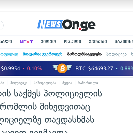
×
ნალი
NE
T
ვიდეო
ოპ-ედი
ქვიზები
საკითხ
ყოფილად
მთავარია გჯეროდეს
მართლმსაჯულება
პოლიტიკა
ები
პოლიტიკა
საზოგადოება
მედია
სამართალი
ის საქმეს პოლიციელის
 რომლის მიხედვითაც
იციელზე თავდასხმას
კაციით გეგმავდა