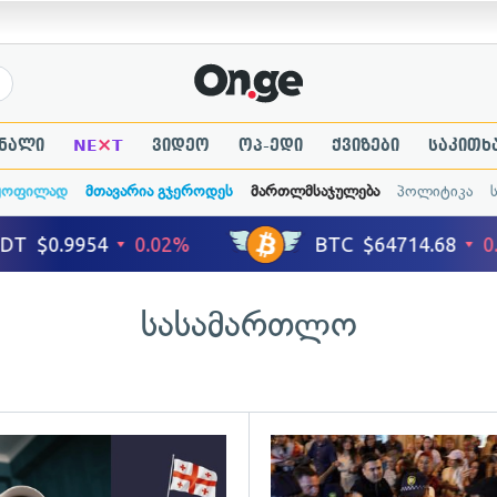
×
ნალი
NE
T
ვიდეო
ოპ-ედი
ქვიზები
საკითხ
ყოფილად
მთავარია გჯეროდეს
მართლმსაჯულება
პოლიტიკა
სასამართლო
ადახედვა
გადახედვა