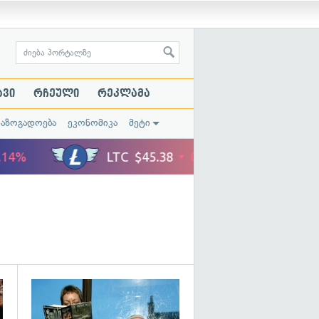
ავი
რჩეული
რეკლამა
საზოგადოება
ეკონომიკა
მეტი
გადახედვა
გადახედვა