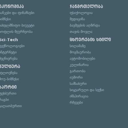
ეკონომიკა
ჯანმრთელობა
ბანკები და ფინანსები
ფსიქოლოგია
ბიზნესი
მედიცინა
სახელმწიფო ბიუჯეტი
ბავშვების აღზრდა
სოფლის მეურნეობა
თავის მოვლა
Sci-Tech
ცხოვრების სტილი
ტექნოლოგიები
სილამაზე
ინტერნეტი
მოგზაურობა
მეცნიერება
ავტომობილები
კულინარია
კულტურა
გართობა
ხელოვნება
იუმორი
შოუ-ბიზნესი
სამსახური
სპორტი
სიყვარული და სექსი
ფეხბურთი
ინსპირაცია
რაგბი
რჩევები
კალათბურთი