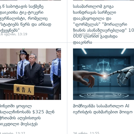
ე.წ საბოტაჟის საქმეზე
სასამართლომ გოგა
დაიკითხა ტიკ-ტოკერი
ხაინდრავას სარჩელი
ჟურნალისტი, რომელიც
დააკმაყოფილა და
"სტატიებს წერს და არსად
"ფორმულას" "მორალური
აქვეყნებს"
ზიანის ასანაზღაურებლად" 1
16 ივლისი, 13:19
14 ივლისი, 08:25
000 ლარით გადახდა
დააკისრა
ადახედვა
გადახედვა
ჩინეთში ყოფილ
მომჩივანმა სასამართლო AI
მაღალჩინოსანს $325 მლნ
იურისტის დახმარებით მოიგო
ქრთამის აღებისთვის
სიკვდილი მიუსაჯეს
9 ივლისი, 13:27
26 ივნისი, 12:55