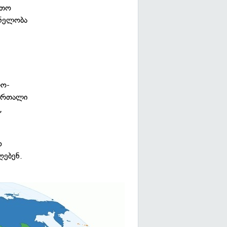
რთო
ვნელობა
ო-
მართალი
,
ო
ღებენ.