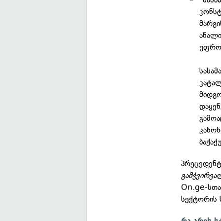
კონსტ
მარგი
ანალი
უფრო 
სასა
კატალ
მიდგო
დაყენ
გამოა
კანონ
ბაქაქ
პრეცედენტ
გამჭვირვ
On.ge-სთა
სექტორის 