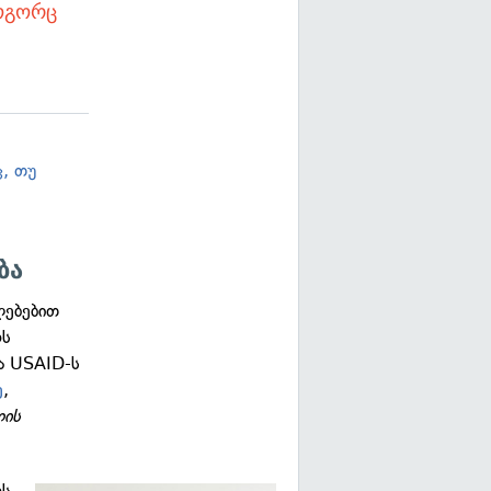
როგორც
, თუ
ბა
ლებებით
ოს
ა USAID-ს
ე
,
ლის
ოს