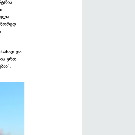
ნტრის
ი
ველა
 სწორედ
ა
ლსახად და
ბის ერთ-
ბაა".