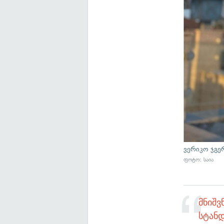
ვერიკო ჯგე
ფოტო: საია
მნიშ
სტანდ