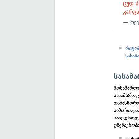
ცუდ პ
კარგს
თქვ
რატომ
სასამ
სასამ
მოსამართლ
სასამართლ
თანასწორო
სამართლის
სახელწოდ
უზენაესობ
"სასა