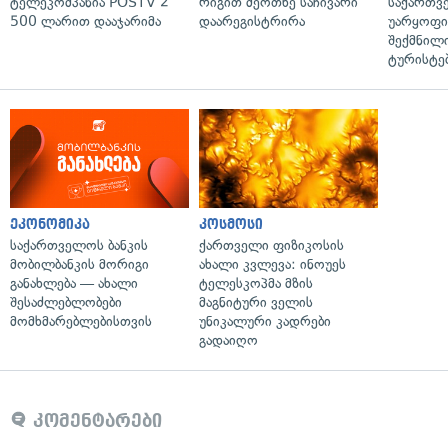
ტელეკომპანია POSTV 2
რიგით მეოთხე საჩივარი
საქართვ
500 ლარით დააჯარიმა
დაარეგისტრირა
უარყოფი
შექმნილ
ტურისტე
ეკონომიკა
კოსმოსი
საქართველოს ბანკის
ქართველი ფიზიკოსის
მობილბანკის მორიგი
ახალი კვლევა: ინოუეს
განახლება — ახალი
ტელესკოპმა მზის
შესაძლებლობები
მაგნიტური ველის
მომხმარებლებისთვის
უნიკალური კადრები
გადაიღო
კომენტარები