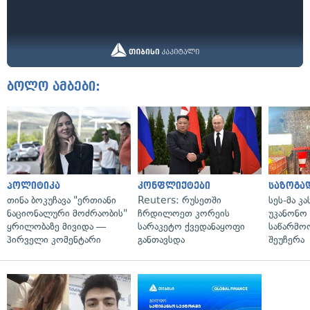
ბოლო ამბები:
პოლიტიკა
კონფლიქტები
საზოგა
თინა ბოკუჩავა "ერთიანი
Reuters: რუსეთში
სეს-მა კ
ნაციონალური მოძრაობის"
ჩრდილოეთ კორეის
უკანონო
ყრილობაზე მივიდა —
სარაკეტო ქვედანაყოფი
საწარმო
პირველი კომენტარი
განთავსდა
შეუჩერა