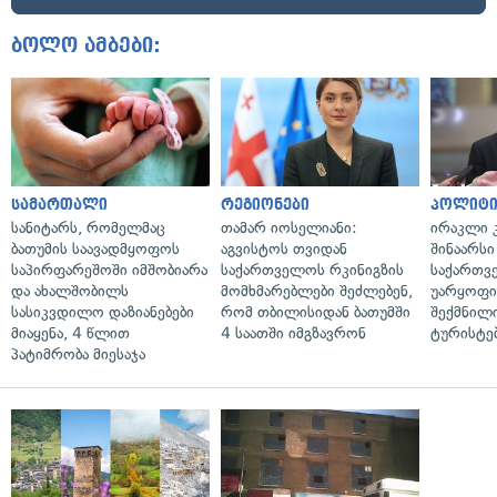
ბოლო ამბები:
სამართალი
რეგიონები
პოლიტი
სანიტარს, რომელმაც
თამარ იოსელიანი:
ირაკლი კ
ბათუმის საავადმყოფოს
აგვისტოს თვიდან
შინაარსი
საპირფარეშოში იმშობიარა
საქართველოს რკინიგზის
საქართვ
და ახალშობილს
მომხმარებლები შეძლებენ,
უარყოფი
სასიკვდილო დაზიანებები
რომ თბილისიდან ბათუმში
შექმნილ
მიაყენა, 4 წლით
4 საათში იმგზავრონ
ტურისტე
პატიმრობა მიესაჯა