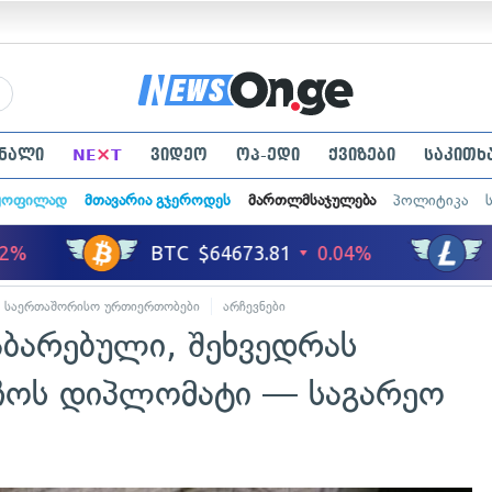
×
ნალი
NE
T
ვიდეო
ოპ-ედი
ქვიზები
საკითხ
ყოფილად
მთავარია გჯეროდეს
მართლმსაჯულება
პოლიტიკა
საერთაშორისო ურთიერთობები
არჩევნები
აბარებული, შეხვედრას
ჩოს დიპლომატი — საგარეო