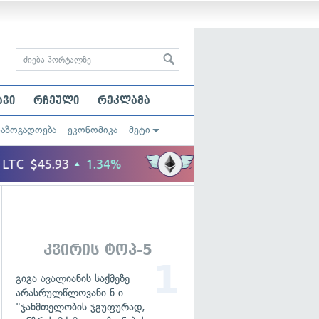
ავი
რჩეული
რეკლამა
საზოგადოება
ეკონომიკა
მეტი
კვირის ტოპ-5
გიგა ავალიანის საქმეზე
არასრულწლოვანი ნ.ი.
"ჯანმთელობის ჯგუფურად,