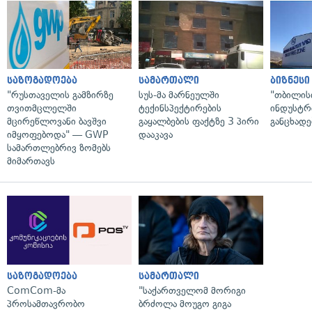
საზოგადოება
სამართალი
ბიზნესი
"რუსთაველის გამზირზე
სუს-მა მარნეულში
"თბილის
თვითმცლელში
ტექინსპექტირების
ინდუსტრ
მცირეწლოვანი ბავშვი
გაყალბების ფაქტზე 3 პირი
განცხადე
იმყოფებოდა" — GWP
დააკავა
სამართლებრივ ზომებს
მიმართავს
საზოგადოება
სამართალი
ComCom-მა
"საქართველომ მორიგი
პროსამთავრობო
ბრძოლა მოუგო გიგა