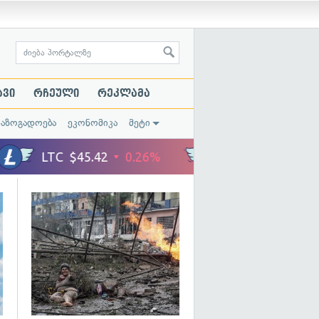
ავი
რჩეული
რეკლამა
საზოგადოება
ეკონომიკა
მეტი
გადახედვა
გადახედვა