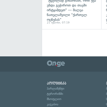
"ტყუილად გიხარიათ, ორი ქვა
უნდა გეჭიროთ და თავში
ირტყამდეთ" — შალვა
ნათელაშვილი "ქართულ
ოცნებას"
21 ივლისი, 07:19
პოლიტიკა
პარლამენტი
ტერორიზმი
მსოფლიო
კავკასია