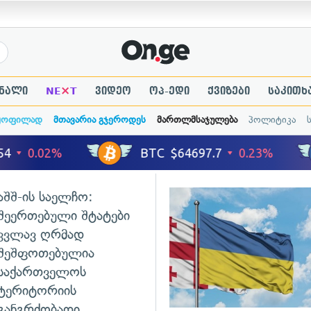
×
ნალი
NE
T
ვიდეო
ოპ-ედი
ქვიზები
საკითხ
ყოფილად
მთავარია გჯეროდეს
მართლმსაჯულება
პოლიტიკა
აშშ-ის საელჩო:
ადახედვა
შეერთებული შტატები
კვლავ ღრმად
შეშფოთებულია
საქართველოს
ტერიტორიის
განგრძობადი