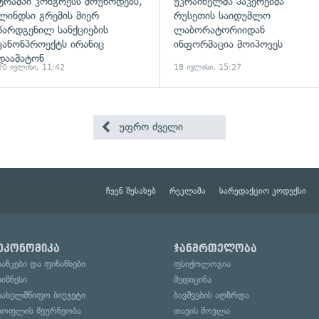
ტრამპი კონგრესს მოუწოდებს,
უკრაინელმა ჰაკერებმა
ლინდსი გრემის მიერ
რუსეთის საიდუმლო
წარდგენილ სანქციების
ლაბორატორიიდან
კანონპროექტს ირანიც
ინფორმაცია მოიპოვეს
დაამატონ
20 ივლისი, 11:42
18 ივლისი, 15:27
უფრო ძველი
ჩვენ შესახებ
რეკლამა
სარედაქციო კოდექსი
ეკონომიკა
ჯანმრთელობა
ბანკები და ფინანსები
ფსიქოლოგია
ბიზნესი
მედიცინა
სახელმწიფო ბიუჯეტი
ბავშვების აღზრდა
სოფლის მეურნეობა
თავის მოვლა