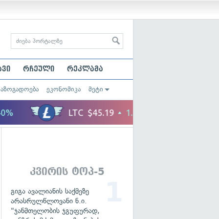
ავი
რჩეული
რეკლამა
საზოგადოება
ეკონომიკა
მეტი
კვირის ტოპ-5
გიგა ავალიანის საქმეზე
არასრულწლოვანი ნ.ი.
"ჯანმთელობის ჯგუფურად,