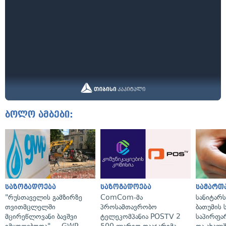
ბოლო ამბები:
საზოგადოება
საზოგადოება
სამართ
"რუსთაველის გამზირზე
ComCom-მა
სანიტარ
თვითმცლელში
პროსამთავრობო
ბათუმის
მცირეწლოვანი ბავშვი
ტელეკომპანია POSTV 2
საპირფა