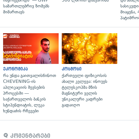
იმყოფებოდა" — GWP
500 ლარით დააჯარიმა
და ახალ
სამართლებრივ ზომებს
სასიკვდი
მიმართავს
მიაყენა,
პატიმრობ
ეკონომიკა
კოსმოსი
რა უნდა გაითვალისწინოთ
ქართველი ფიზიკოსის
CHEVENING-ის
ახალი კვლევა: ინოუეს
აპლიკაციის შევსების
ტელესკოპმა მზის
პროცესში —
მაგნიტური ველის
საქართველოს ბანკის
უნიკალური კადრები
სტიპენდიატის, ლუკა
გადაიღო
ხუნდაძის რჩევები
კომენტარები