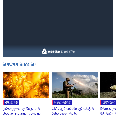
ბოლო ამბები:
კოსმოსი
ტერორიზმი
ფლორა 
ქართველი ფიზიკოსის
CIA: უკრაინაში ფრონტის
ჩრდილო
ახალი კვლევა: ინოუეს
წინა ხაზზე რუსი
მტკნარი 