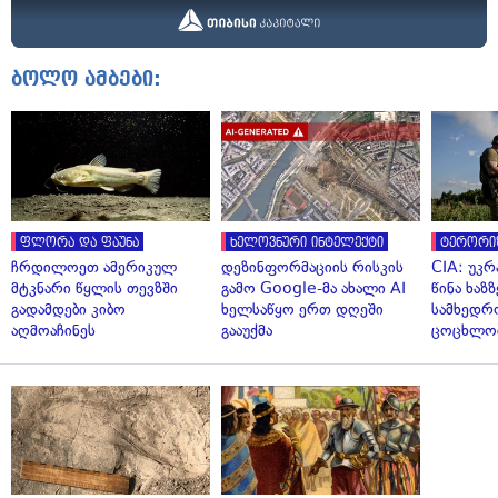
ბოლო ამბები:
ფლორა და ფაუნა
ხელოვნური ინტელექტი
ტერორი
ჩრდილოეთ ამერიკულ
დეზინფორმაციის რისკის
CIA: უკრ
მტკნარი წყლის თევზში
გამო Google-მა ახალი AI
წინა ხაზ
გადამდები კიბო
ხელსაწყო ერთ დღეში
სამხედრ
აღმოაჩინეს
გააუქმა
ცოცხლო