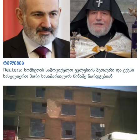
რელიგია
Reuters: სომხეთის სამოციქულო ეკლესიის მეთაური და ექვსი
სასულიერო პირი სასამართლოს წინაშე წარდგებიან