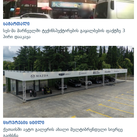
სამართალი
სუს-მა მარნეულში ტექინსპექტირების გაყალბების ფაქტზე 3
პირი დააკავა
ცხოვრების სტილი
ქუთაისში ავტო გალერის ახალი მულტიბრენდული სივრცე
გაიხსნა