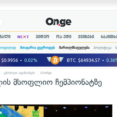
×
ნალი
NE
T
ვიდეო
ოპ-ედი
ქვიზები
საკითხ
ყოფილად
მთავარია გჯეროდეს
მართლმსაჯულება
პოლიტიკა
ცნობილი ადამიანები
სპორტი
ლის მსოფლიო ჩემპიონატზე