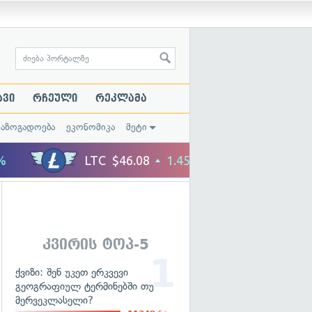
ავი
რჩეული
რეკლამა
საზოგადოება
ეკონომიკა
მეტი
კვირის ტოპ-5
ქვიზი: შენ უკეთ ერკვევი
გეოგრაფიულ ტერმინებში თუ
მერვეკლასელი?