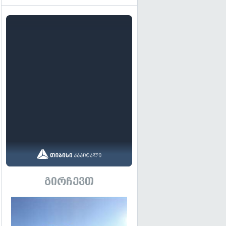
გირჩევთ
გადახედვა