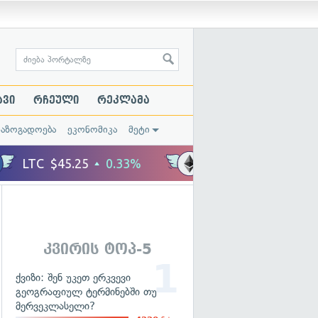
ავი
რჩეული
რეკლამა
საზოგადოება
ეკონომიკა
მეტი
კვირის ტოპ-5
ქვიზი: შენ უკეთ ერკვევი
გეოგრაფიულ ტერმინებში თუ
მერვეკლასელი?