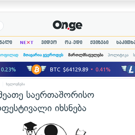
×
ნალი
NE
T
ვიდეო
ოპ-ედი
ქვიზები
საკითხ
ყოფილად
მთავარია გჯეროდეს
მართლმსაჯულება
პოლიტიკა
ხელოვნება
მეათე საერთაშორისო
ოფესტივალი იხსნება