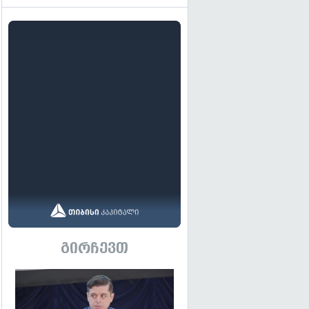
გირჩევთ
გადახედვა