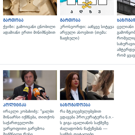
გართობა
გართობა
საზოგა
ქვიზი: გამოიცანი ცნობილი
კროსვორდი: ააწყვე სიტყვა
ცელიანი
ადამიანი ერთი მინიშნებით
არეული ასოებით (თემა:
გამოწყობ
ზაფხული)
რომელიც
სახურავი
აშტერდებ
რომ ყვავ
პოლიტიკა
საზოგადოება
ირაკლი კობახიძე: "ყალბი
რა მტკიცებულებებით
შინაარსი იქმნება, თითქოს
ედავება პროკურატურა ნ.ი.-
საქართველოში
ს გიგა ავალიანის საქმეზე
უარყოფითი გარემოა
ძალადობის წაქეზებას —
შექმნილი რუსი
საქმის დეტალები