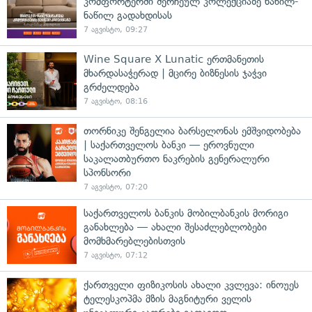
კომფორტერში შერჩეულ კოლექციაზე ნაწილ-
ნაწილ გადახდისას
7 აგვისტო, 09:27
Wine Square X Lunatic ერთმანეთის
მხარდასაჭერად | მცირე ბიზნესის ჯაჭვი
გრძელდება
7 აგვისტო, 08:16
თორნიკე შენგელია ბარსელონას ემშვიდობება
| საქართველოს ბანკი — ეროვნული
საკალათბურთო ნაკრების გენერალური
სპონსორი
7 აგვისტო, 07:20
საქართველოს ბანკის მობილბანკის მორიგი
განახლება — ახალი შესაძლებლობები
მომხმარებლებისთვის
7 აგვისტო, 07:12
ქართველი ფიზიკოსის ახალი კვლევა: ინოუეს
ტელესკოპმა მზის მაგნიტური ველის