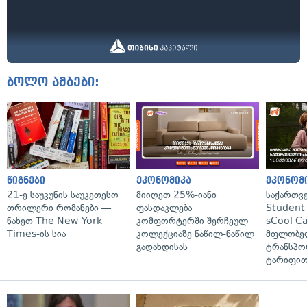
ბოლო ამბები:
წიგნები
ეკონომიკა
ეკონომ
21-ე საუკუნის საუკეთესო
მიიღეთ 25%-იანი
საქართვ
თრილერი რომანები —
ფასდაკლება
Student 
ნახეთ The New York
კომფორტერში შერჩეულ
sCool Ca
Times-ის სია
კოლექციაზე ნაწილ-ნაწილ
მფლობელ
გადახდისას
ტრანსპო
ტარიფით