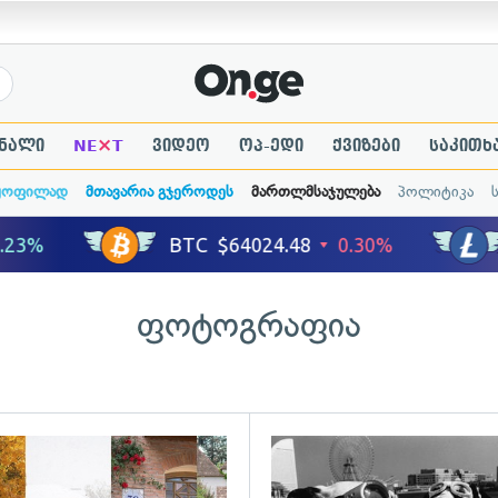
×
ნალი
NE
T
ვიდეო
ოპ-ედი
ქვიზები
საკითხ
ყოფილად
მთავარია გჯეროდეს
მართლმსაჯულება
პოლიტიკა
ფოტოგრაფია
ადახედვა