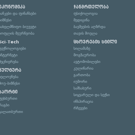
ეკონომიკა
ჯანმრთელობა
ბანკები და ფინანსები
ფსიქოლოგია
ბიზნესი
მედიცინა
სახელმწიფო ბიუჯეტი
ბავშვების აღზრდა
სოფლის მეურნეობა
თავის მოვლა
Sci-Tech
ცხოვრების სტილი
ტექნოლოგიები
სილამაზე
ინტერნეტი
მოგზაურობა
მეცნიერება
ავტომობილები
კულინარია
კულტურა
გართობა
ხელოვნება
იუმორი
შოუ-ბიზნესი
სამსახური
სპორტი
სიყვარული და სექსი
ფეხბურთი
ინსპირაცია
რაგბი
რჩევები
კალათბურთი