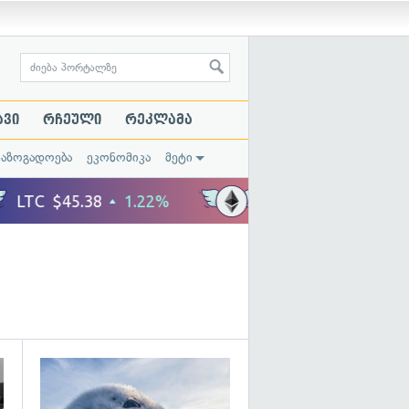
ავი
რჩეული
რეკლამა
საზოგადოება
ეკონომიკა
მეტი
გადახედვა
გადახედვა