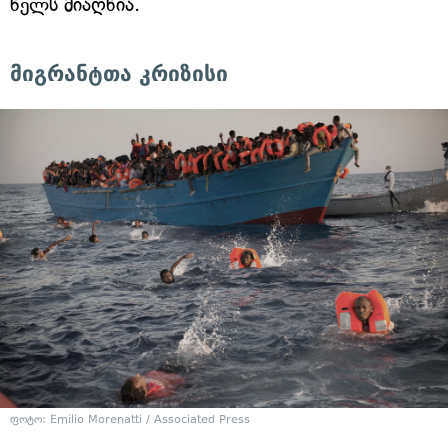
წელს მიაღწია.
მიგრანტთა კრიზისი
ფოტო: Emilio Morenatti / Associated Press