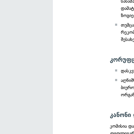
სასამ
დამატ
ზოგიე
თუმცა
რეკომ
შესახ
კორუფც
დასკვ
აღნიშ
ბიურო
ორგა
კანონი
კომისია დ
დეოლიგარქ