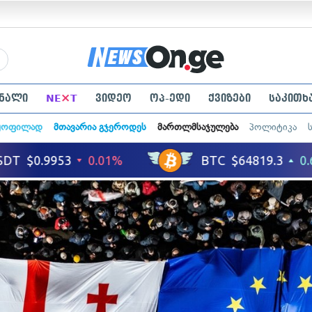
×
ნალი
NE
T
ვიდეო
ოპ-ედი
ქვიზები
საკითხ
ყოფილად
მთავარია გჯეროდეს
მართლმსაჯულება
პოლიტიკა