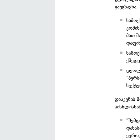
გაუგზავნა.
სამოქ
კომის
მათ შ
დაფინ
სამოქ
ქმედე
დეოლი
"პერს
სექტე
დასკვნის 
სისხლისსა
"შემდ
დასას
ევროკ