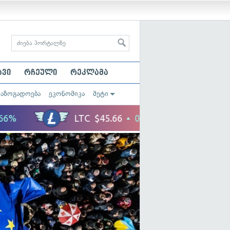
ავი
რჩეული
რეკლამა
საზოგადოება
ეკონომიკა
მეტი