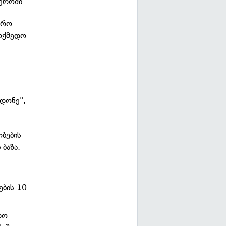
ეროში.
არო
მოქმედო
 დონე",
ბების
ბაზა.
ების 10
თო