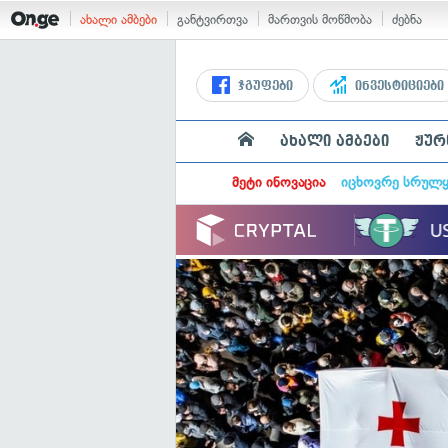
ახალი ამბები
განტვირთვა
მართვის მოწმობა
ძებნა
ჯგუფები
ინვესტიციები
ახალი ამბები
ჟურ
მეტი ინოვაცია
იცხოვრე სრულ