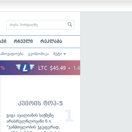
ავი
რჩეული
რეკლამა
საზოგადოება
ეკონომიკა
მეტი
კვირის ტოპ-5
გიგა ავალიანის საქმეზე
არასრულწლოვანი ნ.ი.
"ჯანმთელობის ჯგუფურად,