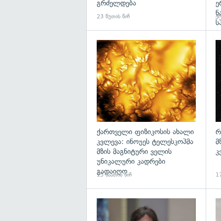
გრძელდება
ე
ნ
23 წუთის წინ
ერ
ს
გა
ქართველი ფიზიკოსის ახალი
რ
კვლევა: ინოუეს ტელესკოპმა
მ
მზის მაგნიტური ველის
კ
უნიკალური კადრები
გადაიღო
15 საათის წინ
17
გა