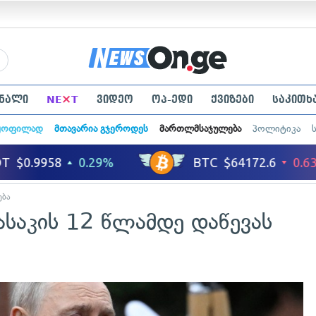
×
ნალი
NE
T
ვიდეო
ოპ-ედი
ქვიზები
საკითხ
ყოფილად
მთავარია გჯეროდეს
მართლმსაჯულება
პოლიტიკა
ება
ასაკის 12 წლამდე დაწევას