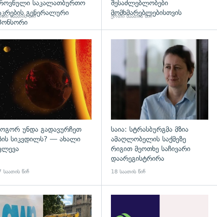
როვნული საკალათბურთო
შესაძლებლობები
აკრების გენერალური
მომხმარებლებისთვის
თი საათის წინ
ერთი საათის წინ
პონსორი
დახედვა
გადახედვა
ოგორ უნდა გადავურჩეთ
საია: სტრასბურგმა მზია
ზის სიკვდილს? — ახალი
ამაღლობელის საქმეზე
ვლევა
რიგით მეოთხე საჩივარი
დაარეგისტრირა
 საათის წინ
18 საათის წინ
დახედვა
გადახედვა