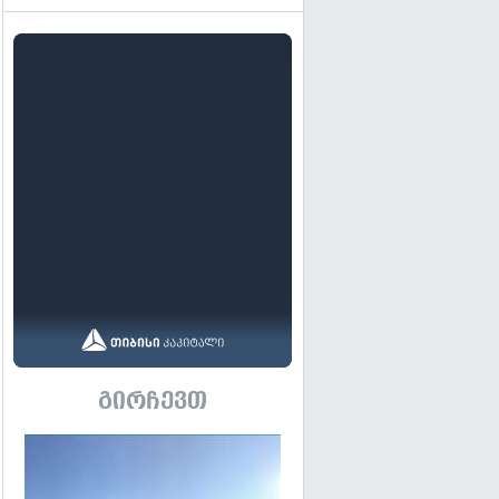
გირჩევთ
გადახედვა