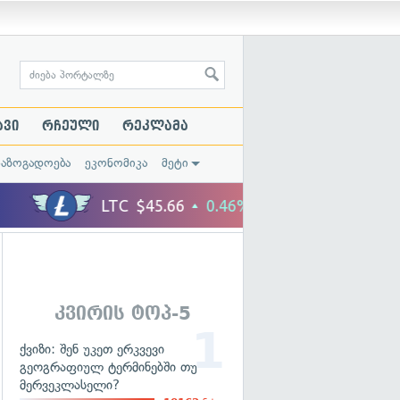
ავი
რჩეული
რეკლამა
საზოგადოება
ეკონომიკა
მეტი
კვირის ტოპ-5
ქვიზი: შენ უკეთ ერკვევი
გეოგრაფიულ ტერმინებში თუ
მერვეკლასელი?