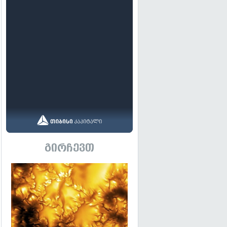
გირჩევთ
გადახედვა