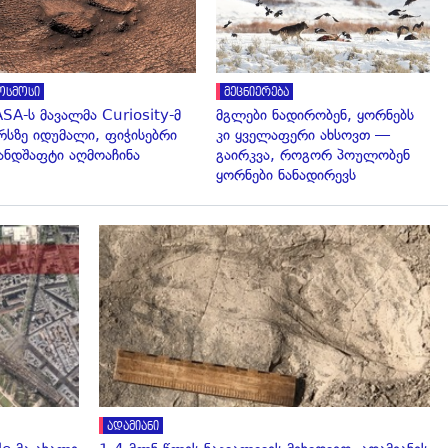
ოსმოსი
მეცნიერება
SA-ს მავალმა Curiosity-მ
მგლები ნადირობენ, ყორნებს
რსზე იდუმალი, ფიჭისებრი
კი ყველაფერი ახსოვთ —
ნდშაფტი აღმოაჩინა
გაირკვა, როგორ პოულობენ
ყორნები ნანადირევს
გადახედვა
ადამიანი