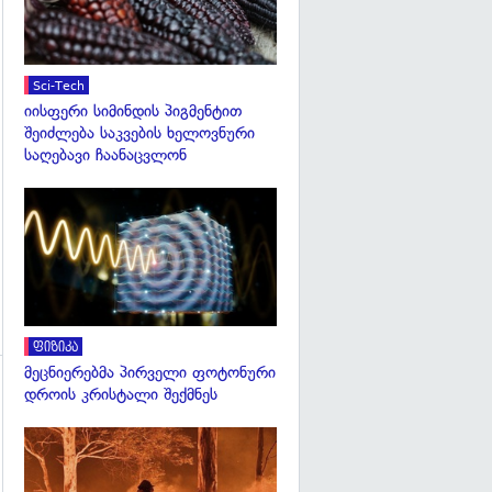
Sci-Tech
იისფერი სიმინდის პიგმენტით
შეიძლება საკვების ხელოვნური
საღებავი ჩაანაცვლონ
გადახედვა
ფიზიკა
მეცნიერებმა პირველი ფოტონური
დროის კრისტალი შექმნეს
გადახედვა
გადახედვა