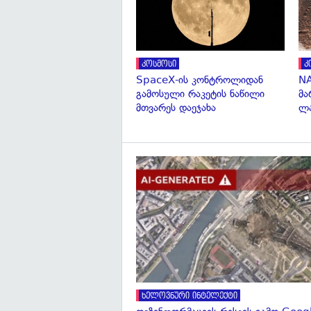
კოსმოსი
კ
SpaceX-ის კონტროლიდან
NA
გამოსული რაკეტის ნაწილი
მა
მთვარეს დაეჯახა
ლა
ხელოვნური ინტელექტი