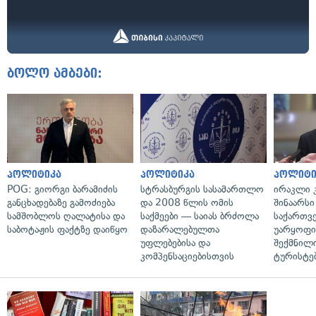
ბოლო ამბები:
პოლიტიკა
პოლიტიკა
პოლიტი
POG: გიორგი ბარამიძის
სტრასბურგის სასამართლო
ირაკლი კ
განცხადებაზე გამოძიება
და 2008 წლის ომის
შინაარსი
სამშობლოს ღალატისა და
საქმეები — საიას ბრძოლა
საქართვ
საბოტაჟის ფაქტზე დაიწყო
დაზარალებულთა
უარყოფი
უფლებებისა და
შექმნილ
კომპენსაციებისთვის
ტურისტე