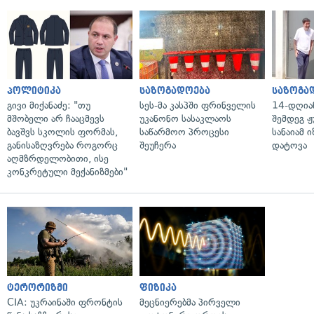
პოლიტიკა
საზოგადოება
საზოგა
გივი მიქანაძე: "თუ
სეს-მა კასპში ფრინველის
14-დღია
მშობელი არ ჩააცმევს
უკანონო სასაკლაოს
შემდეგ ჟ
ბავშვს სკოლის ფორმას,
საწარმოო პროცესი
სანაიამ
განისაზღვრება როგორც
შეუჩერა
დატოვა
აღმზრდელობითი, ისე
კონკრეტული მექანიზმები"
ტერორიზმი
ფიზიკა
CIA: უკრაინაში ფრონტის
მეცნიერებმა პირველი