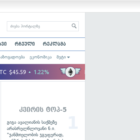
ავი
რჩეული
რეკლამა
საზოგადოება
ეკონომიკა
მეტი
კვირის ტოპ-5
გიგა ავალიანის საქმეზე
არასრულწლოვანი ნ.ი.
"ჯანმთელობის ჯგუფურად,