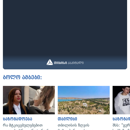
ბოლო ამბები:
საზოგადოება
თბილისი
საზოგა
რა მტკიცებულებებით
თბილისის ზღვის
შსს: "გუ