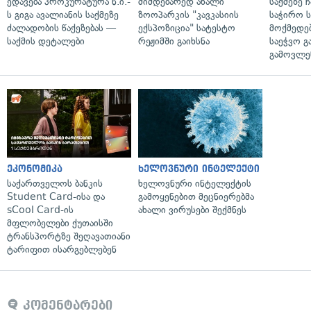
ედავება პროკურატურა ნ.ი.-
მიმდებარედ ახალი
საქმეზე 
ს გიგა ავალიანის საქმეზე
ზოოპარკის "კავკასიის
საჭირო ს
ძალადობის წაქეზებას —
ექსპოზიცია" სატესტო
მოქმედებ
საქმის დეტალები
რეჟიმში გაიხსნა
საეჭვო გ
გამოვლე
ეკონომიკა
ხელოვნური ინტელექტი
საქართველოს ბანკის
ხელოვნური ინტელექტის
Student Card-ისა და
გამოყენებით მეცნიერებმა
sCool Card-ის
ახალი ვირუსები შექმნეს
მფლობელები ქუთაისში
ტრანსპორტზე შეღავათიანი
ტარიფით ისარგებლებენ
კომენტარები