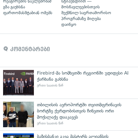
რეაგირების ნაკლებობამ
სტიპენდიით —
გზა გაუხსნა
მოსწავლეებისთვის
ფართომასშტაბიან ომებს
შექმნილ საერთაშორისო
პროგრამაზე მიღება
დაიწყო
კომენტარები
Firebird-მა სომხეთში რეგიონში უდიდესი AI
ქარხანა გახსნა
ერთი საათის წინ
თბილისის აეროპორტში თვითმფრინავის
ბორტზე ქურდობისთვის ჩინეთის ორი
მოქალაქე დააკავეს
ერთი საათის წინ
ბაზისბანკი აკვა მასტერს ალიანსის