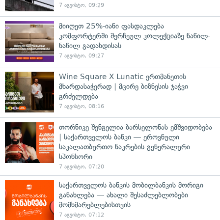
7 აგვისტო, 09:29
მიიღეთ 25%-იანი ფასდაკლება
კომფორტერში შერჩეულ კოლექციაზე ნაწილ-
ნაწილ გადახდისას
7 აგვისტო, 09:27
Wine Square X Lunatic ერთმანეთის
მხარდასაჭერად | მცირე ბიზნესის ჯაჭვი
გრძელდება
7 აგვისტო, 08:16
თორნიკე შენგელია ბარსელონას ემშვიდობება
| საქართველოს ბანკი — ეროვნული
საკალათბურთო ნაკრების გენერალური
სპონსორი
7 აგვისტო, 07:20
საქართველოს ბანკის მობილბანკის მორიგი
განახლება — ახალი შესაძლებლობები
მომხმარებლებისთვის
7 აგვისტო, 07:12