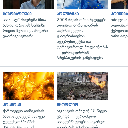
საზოგადოება
პოლიტიკა
კრიმინ
საია: სტრასბურგმა მზია
2008 წლის ომის შედეგები
თბილისი
ამაღლობელის საქმეზე
დღემდე ძირს უთხრის
თვითმფრ
რიგით მეოთხე საჩივარი
საქართველოს
ქურდობი
დაარეგისტრირა
უსაფრთხოებას,
ორი მოქ
სუვერენიტეტსა და
ტერიტორიულ მთლიანობას
— ევროკავშირის
პრესპიკერის განცხადება
კოსმოსი
მსოფლიო
ქართველი ფიზიკოსის
აგვისტოს ომიდან 18 წელი
ახალი კვლევა: ინოუეს
გავიდა — ევროპული
ტელესკოპმა მზის
სახელმწიფოების საგარეო
მაგნიტური ველის
უწყებების განცხადებები