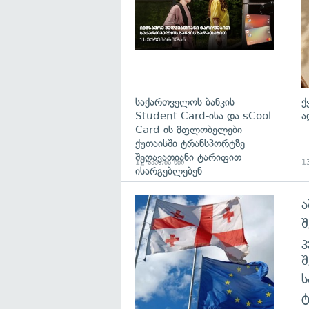
საქართველოს ბანკის
ქ
Student Card-ისა და sCool
ა
Card-ის მფლობელები
ქუთაისში ტრანსპორტზე
შეღავათიანი ტარიფით
12 საათის წინ
13
ისარგებლებენ
ა
გა
შ