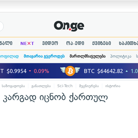
×
ნალი
NE
T
ვიდეო
ოპ-ედი
ქვიზები
საკითხ
ყოფილად
მთავარია გჯეროდეს
მართლმსაჯულება
პოლიტიკა
საზოგადოება
განათლება
Sci-Tech
მეცნიერება
ისტორია
დ კარგად იცნობ ქართულ