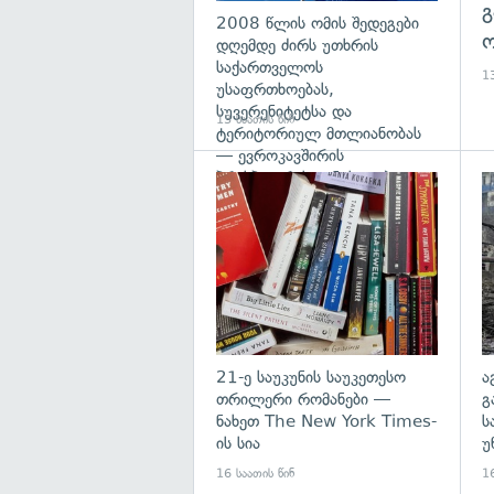
გ
2008 წლის ომის შედეგები
ო
დღემდე ძირს უთხრის
საქართველოს
13
უსაფრთხოებას,
სუვერენიტეტსა და
13 საათის წინ
ტერიტორიულ მთლიანობას
— ევროკავშირის
პრესპიკერის განცხადება
გა
21-ე საუკუნის საუკეთესო
ა
თრილერი რომანები —
გ
ნახეთ The New York Times-
ს
ის სია
უ
16 საათის წინ
16