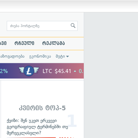
ავი
რჩეული
რეკლამა
საზოგადოება
ეკონომიკა
მეტი
კვირის ტოპ-5
ქვიზი: შენ უკეთ ერკვევი
გეოგრაფიულ ტერმინებში თუ
მერვეკლასელი?