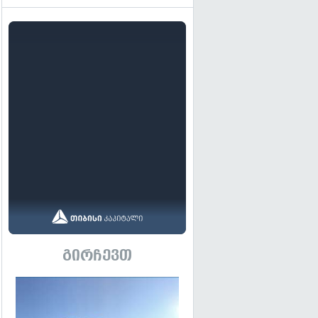
გირჩევთ
გადახედვა