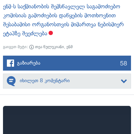
ენმ-ს საქმიანობის შემსწავლელ საგამოძიებო
კომისიას გამოძიების დაწყების მოთხოვნით
შესაბამისი ორგანოსთვის მიმართვა ნებისმიერ
ეტაპზე შეეძლება
გაიგეთ მეტი:
თეა წულუკიანი
,
ენმ
58
გაზიარება
იხილეთ 8 კომენტარი