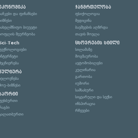
ეკონომიკა
ჯანმრთელობა
ბანკები და ფინანსები
ფსიქოლოგია
ბიზნესი
მედიცინა
სახელმწიფო ბიუჯეტი
ბავშვების აღზრდა
სოფლის მეურნეობა
თავის მოვლა
Sci-Tech
ცხოვრების სტილი
ტექნოლოგიები
სილამაზე
ინტერნეტი
მოგზაურობა
მეცნიერება
ავტომობილები
კულინარია
კულტურა
გართობა
ხელოვნება
იუმორი
შოუ-ბიზნესი
სამსახური
სპორტი
სიყვარული და სექსი
ფეხბურთი
ინსპირაცია
რაგბი
რჩევები
კალათბურთი