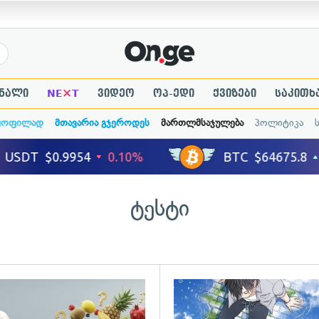
×
ნალი
NE
T
ვიდეო
ოპ-ედი
ქვიზები
საკითხ
ყოფილად
მთავარია გჯეროდეს
მართლმსაჯულება
პოლიტიკა
ტესტი