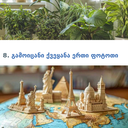
8.
გამოიცანი ქვეყანა ერთი ფოტოთი