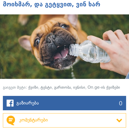
მოიხმარ, და გეტყვით, ვინ ხარ
გაიგეთ მეტი:
ქვიზი
,
ტესტი
,
გართობა
,
ივნისი
,
On.ge-ის ქვიზები
0
გაზიარება
კომენტარები