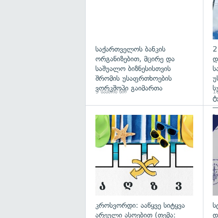
საქართველოს ბანკის
2
ორგანიზებით, მცირე და
დ
საშუალო ბიზნესისთვის
ს
შრომის უსაფრთხოების
უ
ვორკშოპი გაიმართა
ს
9 საათის წინ
10
ტ
—
პ
გა
კროსვორდი: ააწყვე სიტყვა
ს
არეული ასოებით (თემა:
დ