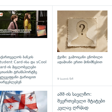
დახედვა
აქართველოს ბანკის
ქვიზი: გამოიცანი ცნობილი
tudent Card-ისა და sCool
ადამიანი ერთი მინიშნებით
ard-ის მფლობელები
უთაისში ტრანსპორტზე
ეღავათიანი ტარიფით
საათის წინ
9 საათის წინ
სარგებლებენ
აშშ-ის საელჩო:
გადახედვა
შეერთებული შტატები
კვლავ ღრმად