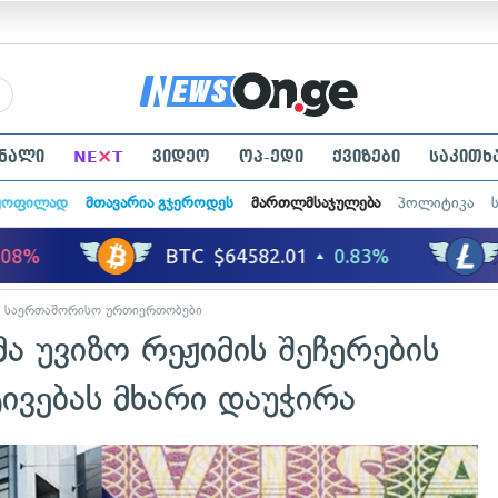
×
ნალი
NE
T
ვიდეო
ოპ-ედი
ქვიზები
საკითხ
ყოფილად
მთავარია გჯეროდეს
მართლმსაჯულება
პოლიტიკა
საერთაშორისო ურთიერთობები
 უვიზო რეჟიმის შეჩერების
ივებას მხარი დაუჭირა