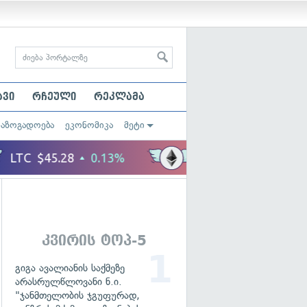
ავი
რჩეული
რეკლამა
საზოგადოება
ეკონომიკა
მეტი
კვირის ტოპ-5
გიგა ავალიანის საქმეზე
არასრულწლოვანი ნ.ი.
"ჯანმთელობის ჯგუფურად,