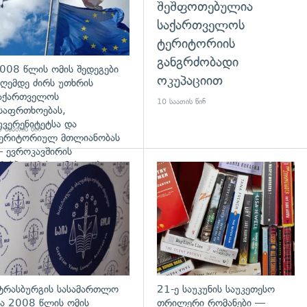
შეშფოთებულია
საქართველოს
ტერიტორიის
განგრძობადი
008 წლის ომის შედეგები
ოკუპაციით
ღემდე ძირს უთხრის
აქართველოს
10 საათის წინ
საფრთხოებას,
უვერენიტეტსა და
 საათის წინ
ერიტორიულ მთლიანობას
 ევროკავშირის
რესპიკერის განცხადება
დახედვა
გადახედვა
ტრასბურგის სასამართლო
21-ე საუკუნის საუკეთესო
ა 2008 წლის ომის
თრილერი რომანები —