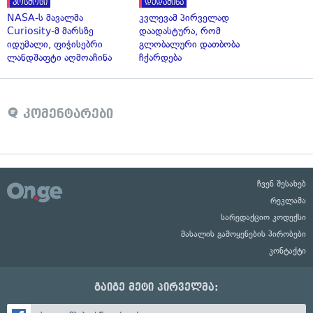
კოსმოსი
დედამიწა
NASA-ს მავალმა
კვლევამ პირველად
Curiosity-მ მარსზე
დაადასტურა, რომ
იდუმალი, ფიჭისებრი
გლობალური დათბობა
ლანდშაფტი აღმოაჩინა
ჩქარდება
კომენტარები
ჩვენ შესახებ
რეკლამა
სარედაქციო კოდექსი
მასალის გამოყენების პირობები
კონტაქტი
გაიგე მეტი პირველმა: