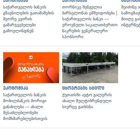
ეკონომიკა
ეკონომიკა
საზოგა
საქართველოს ბანკის
თორნიკე შენგელია
შეიძინე 
გზავნილების გათამაშების
ბარსელონას ემშვიდობება |
სამოგზა
მეორე კვირის
საქართველოს ბანკი —
მიიღე გ
გამარჯვებულები
ეროვნული საკალათბურთო
ინტერნე
გამოვლინდნენ
ნაკრების გენერალური
სპონსორი
ეკონომიკა
ცხოვრების სტილი
საქართველოს ბანკის
ქუთაისში ავტო გალერის
მობილბანკის მორიგი
ახალი მულტიბრენდული
განახლება — ახალი
სივრცე გაიხსნა
შესაძლებლობები
მომხმარებლებისთვის