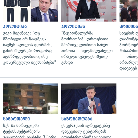
პოლიტიკა
პოლიტიკა
კრიმინ
გივი მიქანაძე: "თუ
"ნაციონალურმა
სხვების
მშობელი არ ჩააცმევს
მოძრაობამ" დროებითი
დაამონტ
ბავშვს სკოლის ფორმას,
მმართველობითი საბჭო
პორნოგ
განისაზღვრება როგორც
აირჩია — ხელმძღვანელი
შინაარს
აღმზრდელობითი, ისე
ირაკლი ფავლენიშვილი
— თბილ
კონკრეტული მექანიზმები"
გახდა
არასრუ
დააკავეს
სამართალი
საზოგადოება
სუს-მა მარნეულში
ენგურჰესის აგრეგატებზე
ტექინსპექტირების
დაგეგმილ ტესტირებას
გაყალბების ფაქტზე 3 პირი
ელექტროენერგეტიკული