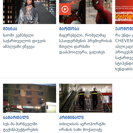
მუსიკა
გართობა
ეკონომ
ნაომი კემპბელი
მაყურებელი, რომელმაც
რა უნდა
საქართველოს დიჯეის
სპაიდერმენის პრემიერისას
CHEVEN
ამპლუაში ეწვევა
მთელი დარბაზი
აპლიკაცი
დაასპოილერა, გალახეს
პროცესშ
საქართვ
სტიპენდი
ხუნდაძის
სამართალი
კრიმინალი
სუს-მა მარნეულში
თბილისის აეროპორტში
ტექინსპექტირების
ირანის სამი მოქალაქე