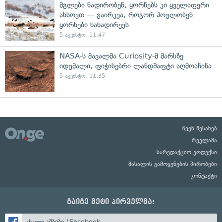
მგლები ნადირობენ, ყორნებს კი ყველაფერი
ახსოვთ — გაირკვა, როგორ პოულობენ
ყორნები ნანადირევს
5 აგვისტო, 11:47
NASA-ს მავალმა Curiosity-მ მარსზე
იდუმალი, ფიჭისებრი ლანდშაფტი აღმოაჩინა
5 აგვისტო, 11:35
ჩვენ შესახებ
რეკლამა
სარედაქციო კოდექსი
მასალის გამოყენების პირობები
კონტაქტი
გაიგე მეტი პირველმა:
ახალი ამბები / Facebook