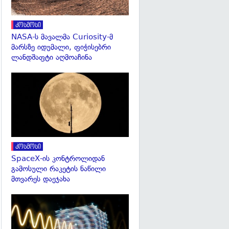
კოსმოსი
NASA-ს მავალმა Curiosity-მ
მარსზე იდუმალი, ფიჭისებრი
ლანდშაფტი აღმოაჩინა
გადახედვა
კოსმოსი
SpaceX-ის კონტროლიდან
გამოსული რაკეტის ნაწილი
მთვარეს დაეჯახა
გადახედვა