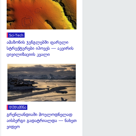
Sci-Tech
ამაზონის ჯუნგლებში ფარული
სტრუქტურები იპოვეს — აკვირის
ცივილიზაციის კვალი
გადახედვა
დედამიწა
გრენლანდიაში მოულოდნელად
აისბერგი გადატრიალდა — ნახეთ
ვიდეო