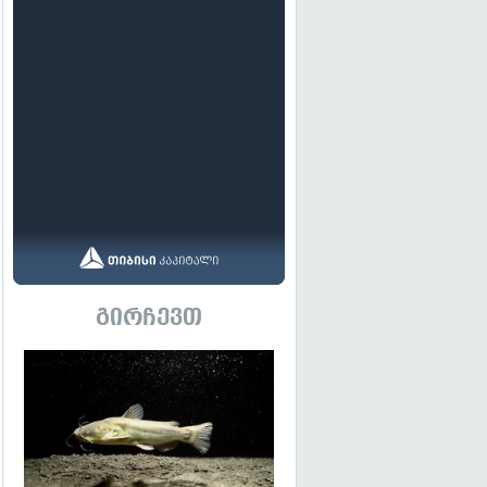
გირჩევთ
გადახედვა