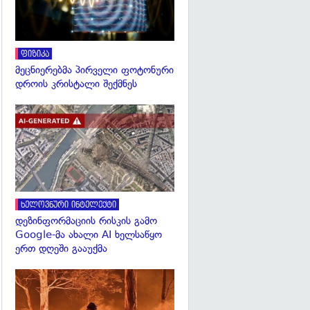
ფიზიკა
მეცნიერებმა პირველი ფოტონური
დროის კრისტალი შექმნეს
გადახედვა
ხელოვნური ინტელექტი
დეზინფორმაციის რისკის გამო
Google-მა ახალი AI ხელსაწყო
ერთ დღეში გააუქმა
გადახედვა